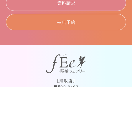
資料請求
来店予約
［熊取店］
〒590-0403
大阪府泉南郡熊取町大久保中1丁目16-18-2F
TEL.072-489-4814
資料請求
来店予約
［大阪上本町店］
〒543-0001
大阪府大阪市天王寺区上本町６丁目１−５５
シェラトン都ホテル大阪3階
TEL. 06-6775-0555