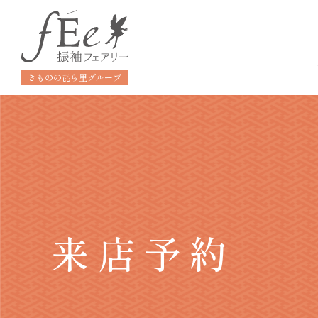
きものの㐂ら里グループ
来店予約