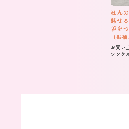
ほん
魅せる
差を
（振袖
お買い上
レンタ