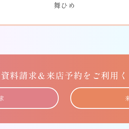
舞ひめ
に
資料請求＆
来店予約をご利用く
求