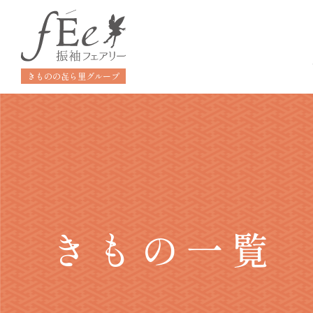
きものの㐂ら里グループ
きもの一覧