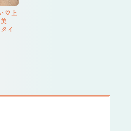
い♡上
儚美
スタイ