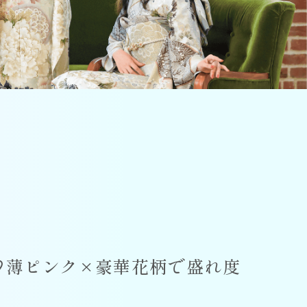
♡薄ピンク×豪華花柄で盛れ度