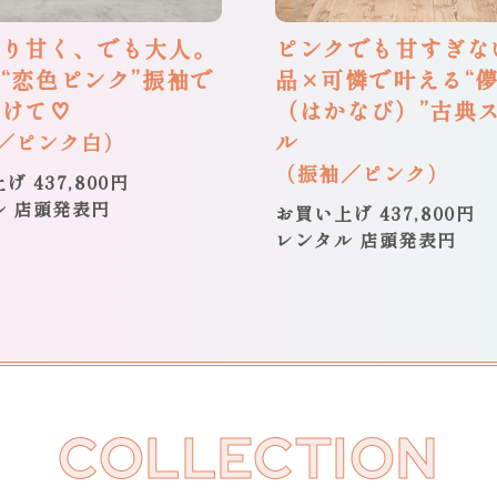
のり甘く、でも大人。
ピンクでも甘すぎな
“恋色ピンク”振袖で
品×可憐で叶える“
つけて♡
（はかなび）”古典
ル
／ピンク白）
（振袖／ピンク）
げ 437,800円
ル 店頭発表円
お買い上げ 437,800円
レンタル 店頭発表円
COLLECTION