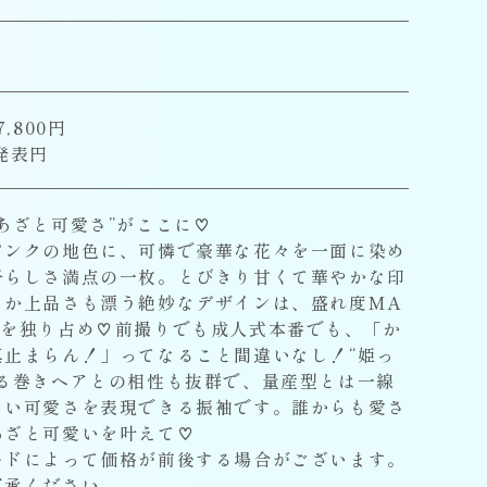
,800円
発表円
あざと可愛さ”がここに♡
ピンクの地色に、可憐で豪華な花々を一面に染め
子らしさ満点の一枚。とびきり甘くて華やかな印
こか上品さも漂う絶妙なデザインは、盛れ度MA
線を独り占め♡前撮りでも成人式本番でも、「か
真止まらん！」ってなること間違いなし！“姫っ
ゆる巻きヘアとの相性も抜群で、量産型とは一線
しい可愛さを表現できる振袖です。誰からも愛さ
あざと可愛いを叶えて♡
ードによって価格が前後する場合がございます。
了承ください。