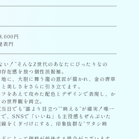
,000円
発表円
ない！”そんなZ世代のあなたにぴったりなの
的存在感を放つ個性派振袖。
し地に、大胆に舞う龍の意匠が描かれ、金の唐草
さと美しさをさらに引き立てます。
ーフをあえて攻めた配色とデザインで表現し、か
自の世界観を両立。
当日でも“誰より目立つ”“映える”が確実！唯一
ンで、SNSで「いいね」も主役感もぜんぶいた
視線をくぎづけにする、印象抜群な“ワタシ映
ードによって価格が前後する場合がございます。