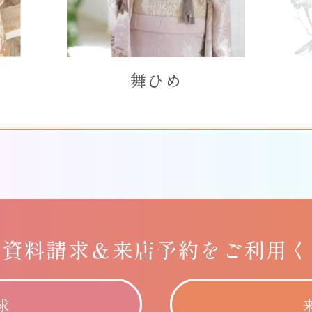
舞ひめ
に
資料請求＆
来店予約をご利用く
求