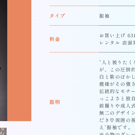
タイプ
振袖
お買い上げ 638
料金
レンタル 店頭
“人と被りたく
が、この圧倒
白と紫のぼか
模様がその強
伝統的なモチ
っこよさと独
説明
前撮りや成人式
無二のデザイ
だき♡周囲の
え”振袖です。
※小物のグレ