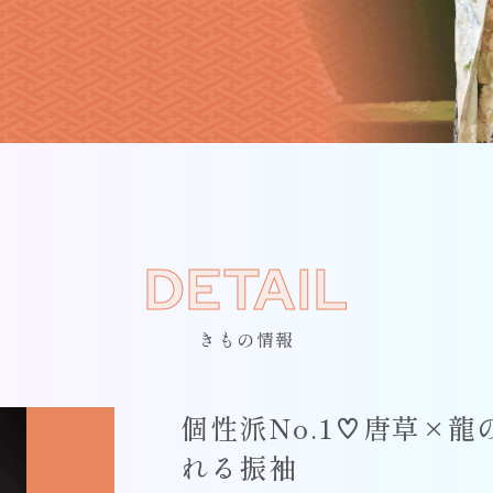
DETAIL
きもの情報
個性派No.1♡唐草×龍
れる振袖