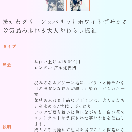
渋かわグリーン×パリッとホワイトで叶える
♡気品あふれる大人かわちぃ振袖
タイプ
お買い上げ 418,000円
料金
レンタル 店頭発表円
渋みのあるグリーン地に、パリッと鮮やかな
白のモダンな花々が美しく染め上げられた一
枚。
気品あふれる上品なデザインは、大人かわち
ぃを求めるZ世代にぴったり。
シックで落ち着いた色味ながらも、白い花の
コントラストが洗練された華やかさを演出し
ます。
説明
成人式や前撮りで注目を浴びること間違いな