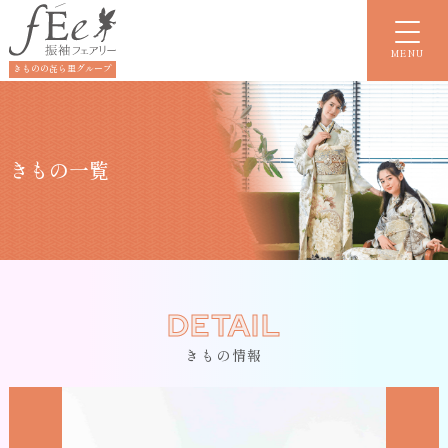
MENU
きものの㐂ら里グループ
きもの一覧
DETAIL
きもの情報