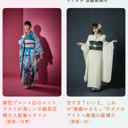
レンタル 店頭発表円
鮮烈ブルー×白のコント
甘すぎ？いいえ、これ
ラストが美しい♡銀彩花
が“無敵かわちぃ”♡オフホ
柄大人振袖スタイル
ワイト×無地の破壊力
（振袖／白青）
（振袖／白）