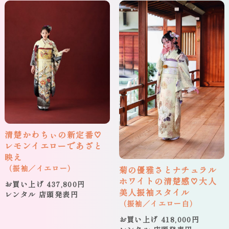
清楚かわちぃの新定番♡
レモンイエローであざと
映え
（振袖／イエロー）
菊の優雅さとナチュラル
ホワイトの清楚感♡大人
お買い上げ 437,800円
美人振袖スタイル
レンタル 店頭発表円
（振袖／イエロー白）
お買い上げ 418,000円