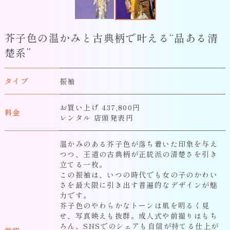
芥子色の温かみと古典柄で叶える“品ある清
楚系”
タイプ
振袖
お買い上げ 437,800円
料金
レンタル 店頭発表円
温かみのある芥子色が落ち着いた印象を与え
つつ、王道の古典柄が正統派の清楚さを引き
立てる一枚。
この振袖は、いつの時代でも女の子のかわい
さを最大限に引き出す普遍的なデザインが魅
力です。
芥子色のやわらかなトーンは肌を明るく見
せ、写真映えも抜群。成人式や前撮りはもち
ろん、SNSでのシェアも自信が持てる仕上が