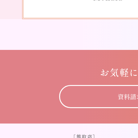
お気軽
資料請
［熊取店］