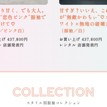
のり甘く、でも大人。
甘すぎ？いいえ、こ
“恋色ピンク”振袖で
が“無敵かわちぃ”♡
つけて♡
ワイト×無地の破壊
／ピンク白）
（振袖／白）
げ 437,800円
お買い上げ 437,800円
ル 店頭発表円
レンタル 店頭発表円
COLLECTION
スタイル別振袖コレクション