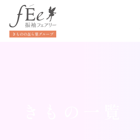
きものの㐂ら里グループ
きもの一覧