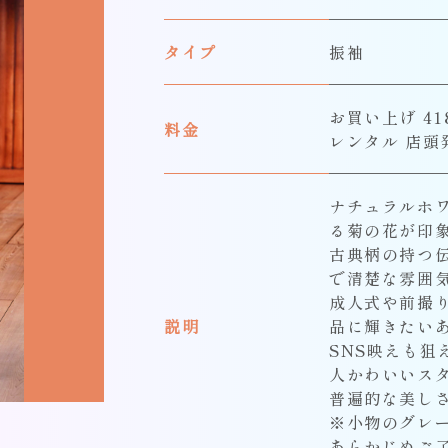
タイプ
振袖
お買い上げ 418
料金
レンタル 店頭
ナチュラルホ
る菊の花が印
古典柄の持つ
で清楚な雰囲
成人式や前撮
説明
品に輝きたい
SNS映えも
人かわいいス
普遍的な美し
※小物のグレ
あらかじめご