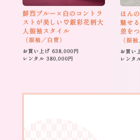
鮮烈ブルー×白のコントラ
ほん
ストが美しい♡銀彩花柄大
魅せる
人振袖スタイル
差を
（振袖／白青）
（振袖
お買い上げ 638,000円
お買い上
レンタル 380,000円
レンタ