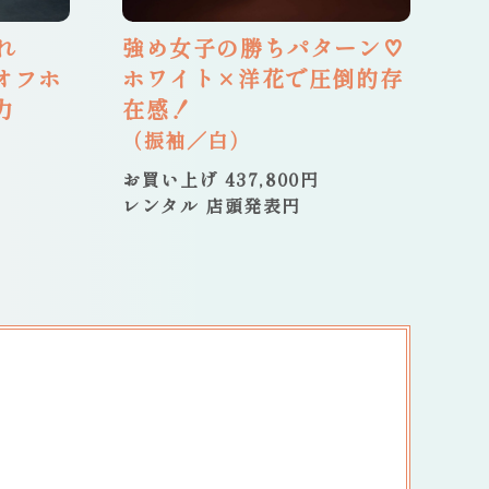
れ
強め女子の勝ちパターン♡
オフホ
ホワイト×洋花で圧倒的存
力
在感！
（振袖／白）
お買い上げ 437,800円
レンタル 店頭発表円