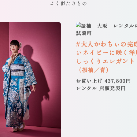
よく似たきもの
#大人かわちぃの完成
いネイビーに咲く洋
しっくりエレガント
（振袖／青）
お買い上げ 437,800円
レンタル 店頭発表円