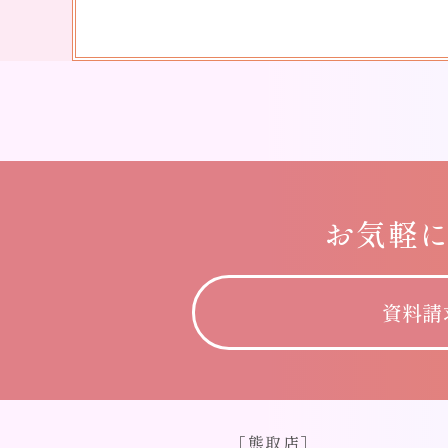
お気軽
資料請
［熊取店］