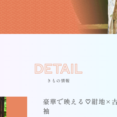
DETAIL
きもの情報
豪華で映える♡紺地×
袖