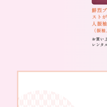
鮮烈
スト
人振
（振袖
お買い上
レンタル 