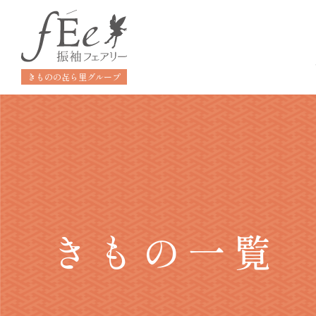
きものの㐂ら里グループ
きもの一覧