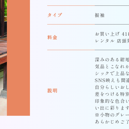
タイプ
振袖
お買い上げ 418
料金
レンタル 店頭
深みのある紺
気品とこなれ
シックで上品
SNS映えも間
自分らしいお
説明
差をつける特
印象的な色合
い出に彩りま
※小物のグレ
あらかじめご