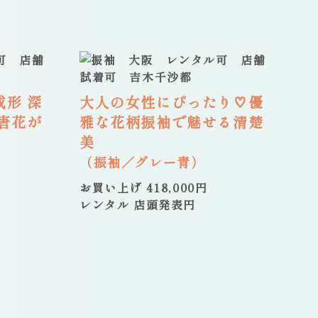
形 深
大人の女性にぴったり♡優
唐花が
雅な花柄振袖で魅せる清楚
美
（振袖／グレー青）
お買い上げ 418,000円
レンタル 店頭発表円