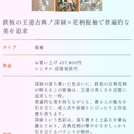
鉄板の王道古典！深緑×花柄振袖で普遍的な
美を追求
タイプ
振袖
お買い上げ 437,800円
料金
レンタル 店頭発表円
深緑の落ち着いた色合いに、鉄板の古典花柄
が映えるこの振袖は、王道の美しさを完璧に
追求した一枚。
普遍的な美を持ちながらも、着る人の魅力を
引き立て、成人式や前撮りにぴったりな存在
感を放ちます。
深緑という色彩は、落ち着きと上品さを兼ね
備えており、古典花柄の華やかさをしっかり
引き立てるバランスが絶妙。