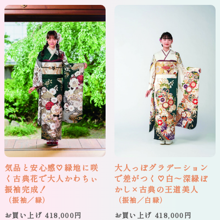
気品と安心感♡緑地に咲
大人っぽグラデーション
く古典花で大人かわちぃ
で差がつく♡白〜深緑ぼ
振袖完成！
かし×古典の王道美人
（振袖／緑）
（振袖／白緑）
お買い上げ 418,000円
お買い上げ 418,000円