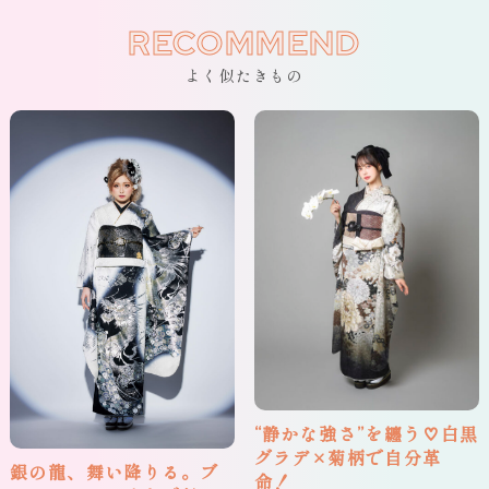
RECOMMEND
よく似たきもの
“静かな強さ”を纏う♡白黒
グラデ×菊柄で自分革
銀の龍、舞い降りる。ブ
命！