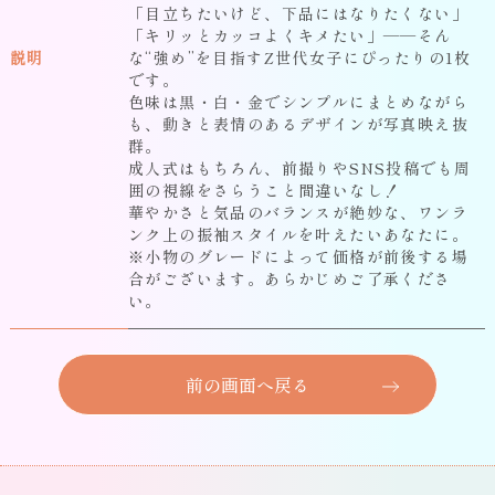
「目立ちたいけど、下品にはなりたくない」
「キリッとカッコよくキメたい」――そん
説明
な“強め”を目指すZ世代女子にぴったりの1枚
です。
色味は黒・白・金でシンプルにまとめながら
も、
動きと表情のあるデザイン
が写真映え抜
群。
成人式はもちろん、前撮りやSNS投稿でも周
囲の視線をさらうこと間違いなし！
華やかさと気品のバランスが絶妙な、ワンラ
ンク上の振袖スタイル
を叶えたいあなたに。
※小物のグレードによって価格が前後する場
合がございます。あらかじめご了承くださ
い。
前の画面へ戻る