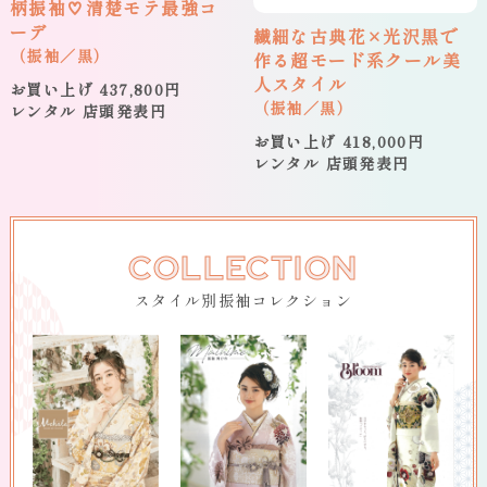
柄振袖♡清楚モテ最強コ
ーデ
繊細な古典花×光沢黒で
（振袖／黒）
作る超モード系クール美
人スタイル
お買い上げ 437,800円
（振袖／黒）
レンタル 店頭発表円
お買い上げ 418,000円
レンタル 店頭発表円
COLLECTION
スタイル別振袖コレクション