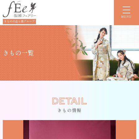
MENU
きものの㐂ら里グループ
きもの一覧
DETAIL
きもの情報