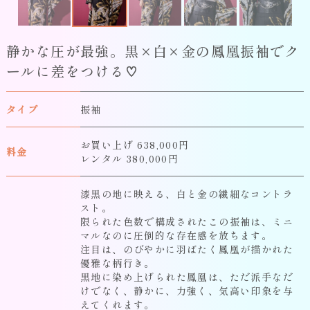
静かな圧が最強。黒×白×金の鳳凰振袖でク
ールに差をつける♡
タイプ
振袖
お買い上げ 638,000円
料金
レンタル 380,000円
漆黒の地に映える、白と金の繊細なコントラ
スト。
限られた色数で構成されたこの振袖は、
ミニ
マルなのに圧倒的な存在感
を放ちます。
注目は、
のびやかに羽ばたく鳳凰が描かれた
優雅な柄行き
。
黒地に染め上げられた鳳凰は、ただ派手なだ
けでなく、静かに、力強く、気高い印象を与
えてくれます。