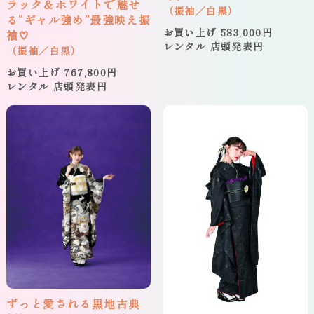
ラック＆ホワイトで魅せ
（振袖／白黒）
る“ギャル強め”最強映え振
お買い上げ 583,000円
袖♡
レンタル 店頭発表円
（振袖／白黒）
お買い上げ 767,800円
レンタル 店頭発表円
ずっと愛される黒地古典