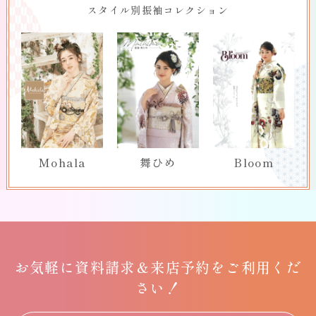
スタイル別振袖コレクション
Mohala
舞ひめ
Bloom
お気軽に
資料請求＆
来店予約をご利用くだ
さい！