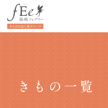
きものの㐂ら里グループ
きもの一覧