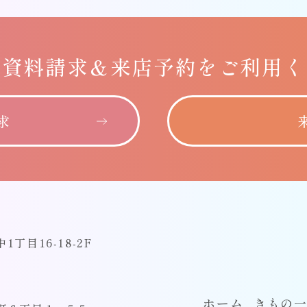
に
資料請求＆
来店予約をご利用く
求
丁目16-18-2F
ホーム
きもの